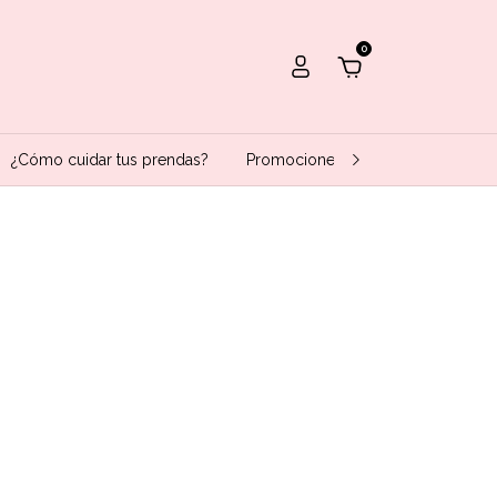
0
¿Cómo cuidar tus prendas?
Promociones bancarias
Conta