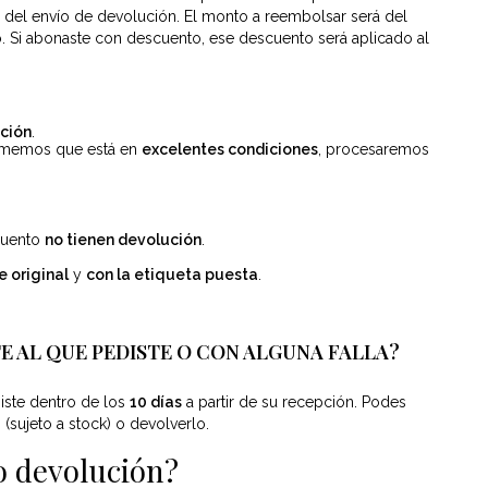
 del envío de devolución. El monto a reembolsar será del
. Si abonaste con descuento, ese descuento será aplicado al
ción
.
irmemos que está en
excelentes condiciones
, procesaremos
cuento
no tienen devolución
.
 original
y
con la etiqueta puesta
.
E AL QUE PEDISTE O CON ALGUNA FALLA?
iste dentro de los
10 días
a partir de su recepción. Podes
(sujeto a stock) o devolverlo.
o devolución?