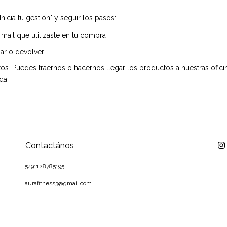
icia tu gestión" y seguir los pasos:
mail que utilizaste en tu compra
ar o devolver
os. Puedes traernos o hacernos llegar los productos a nuestras ofic
da.
Contactános
5491128785195
aurafitness3@gmail.com